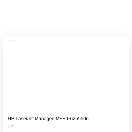
dijital çoğaltıcılar ve çok fonksiyonlu
yazıcılar/tarayıcılar/fotokopi makinelerini sizlerle
buluşturuyoruz.
HP LaserJet Managed MFP E62655dn
HP