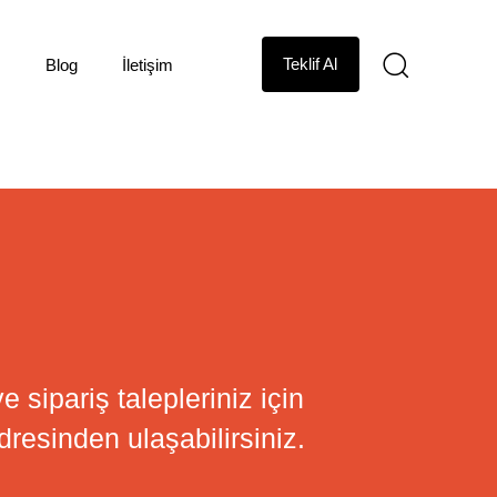
Teklif Al
z
Blog
İletişim
e sipariş talepleriniz için
resinden ulaşabilirsiniz.