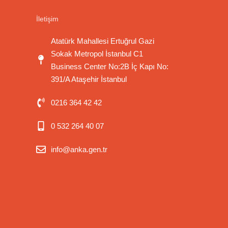
İletişim
Atatürk Mahallesi Ertuğrul Gazi
Sokak Metropol İstanbul C1
Business Center No:2B İç Kapı No:
391/A Ataşehir İstanbul
0216 364 42 42
0 532 264 40 07
info@anka.gen.tr